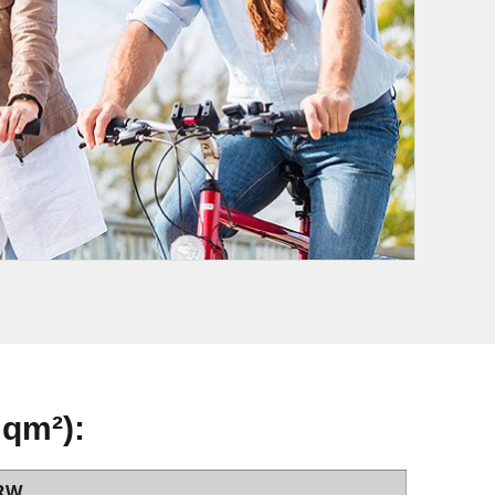
 qm²):
RW