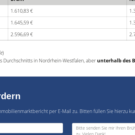
1.610,83 €
1.
1.645,59 €
1.
2.596,69 €
2.
de
)
s Durchschnitts in Nordrhein-Westfalen, aber
unterhalb des 
rdern
obilienmarktbericht per E-Mail zu. Bitten füllen Sie hierzu ku