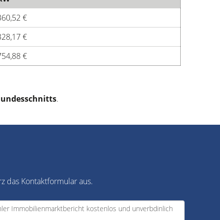
360,52 €
328,17 €
754,88 €
Bundesschnitts
.
rz das Kontaktformular aus.